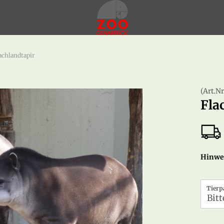
achlandtapir
(Art.Nr
Fla
Hinwei
Tierp