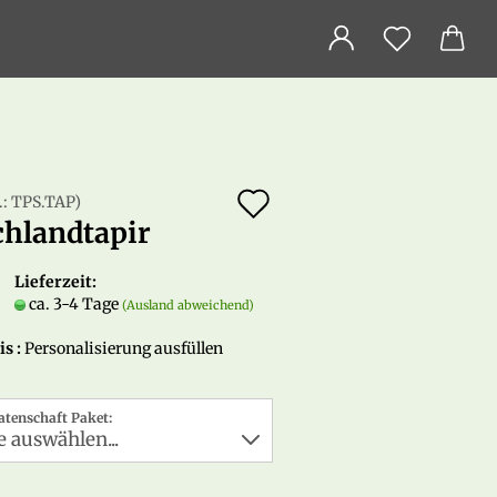
Auf
.:
TPS.TAP
)
chlandtapir
den
Merkzettel
Lieferzeit:
ca. 3-4 Tage
(Ausland abweichend)
s :
Personalisierung ausfüllen
atenschaft Paket: