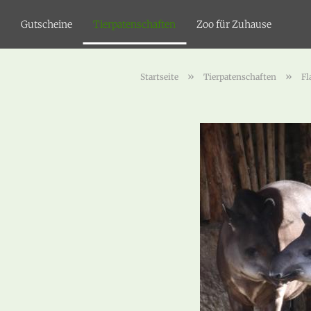
Gutscheine
Tierpatenschaften
Zoo für Zuhause
»
»
Startseite
Tierpatenschaften
Fl