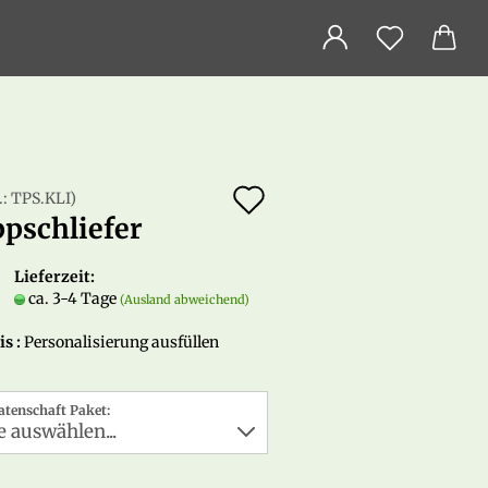
Auf
.:
TPS.KLI
)
ppschliefer
den
Merkzettel
Lieferzeit:
ca. 3-4 Tage
(Ausland abweichend)
s :
Personalisierung ausfüllen
atenschaft Paket: