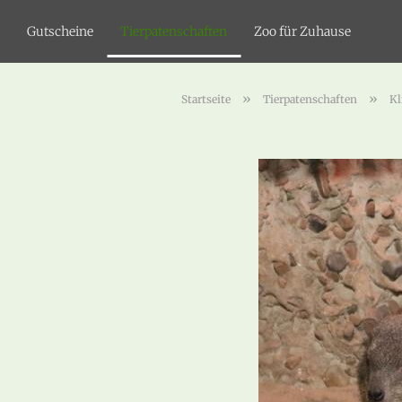
Gutscheine
Tierpatenschaften
Zoo für Zuhause
»
»
Startseite
Tierpatenschaften
Kl