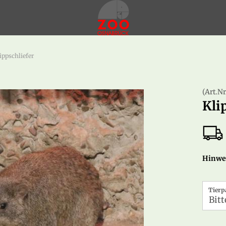
ippschliefer
(Art.Nr
Kli
Hinwei
Tierp